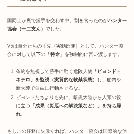
国同士が裏で握手を交わす中、割を食ったのが
ハンター
協会（十二支ん）
でした。
V5は自分たちの手先（実動部隊）として、ハンター協
会に対して以下の
「特命」
を強制的に言い渡します。
条約を無視して勝手に動く危険人物
「ビヨンド＝
ネテロ」を監視（実質的な軟禁状態）
し、船内や
新大陸で自由に行動させるな。
ビヨンドたちよりも先に、暗黒大陸から人類の役
に立つ
「成果（災厄への解決策など）」を持ち帰
れ
。
もしこの任務に失敗すれば、ハンター協会は国際的な信