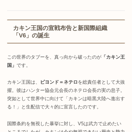
カキン王国の宣戦布告と新国際組織
「V6」の誕生
この世界のタブーを、真っ向から破ったのが
「カキン王
国」
です。
カキン王国は、
ビヨンド＝ネテロ
を総責任者として大抜
擢。彼はハンター協会元会長のネテロ会長の実の息子。
突如として世界中に向けて「カキンは暗黒大陸へ進出す
る！」と生配信で大々的に宣言したのです。
国際条約を無視した暴挙に対し、V5は武力で止めたい
ところでしたが、カキンは今や無視できない歴史と勢力