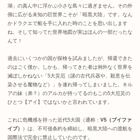
湖」の真ん中に浮かぶ小さな島々に過ぎません。その外
側に広がる未知の巨世界こそが「暗黒大陸」です。なん
かドラクエで船を手に入れた時のことを思い出します
ね。そして知ってた世界地図が実はほんの一部だったな
んて！
過去にいくつかの国が探検を試みましたが、帰還できた
のはごく僅か。しかも、帰ってきた者は例外なく世界を
滅ぼしかねない「5大災厄（謎の古代兵器や、殺意を伝
染させる魔物など）」を連れ帰ってしまいました。キル
アの妹（弟？）のアルカが持ってるのもこの5大厄災の
ひとつ【アイ】ではないかと言われています。
これに危機感を持った近代5大国（通称：
V5（ブイファ
イブ）
）は、不可侵条約を締結し、暗黒大陸への渡航を
国際法で完全に禁止していたのです。