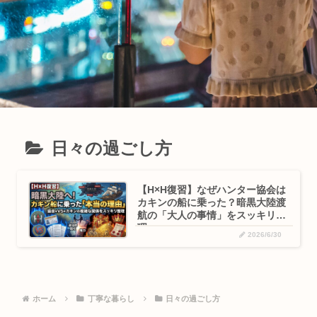
日々の過ごし方
【H×H復習】なぜハンター協会は
カキンの船に乗った？暗黒大陸渡
航の「大人の事情」をスッキリ整
理
2026/6/30
ホーム
丁寧な暮らし
日々の過ごし方