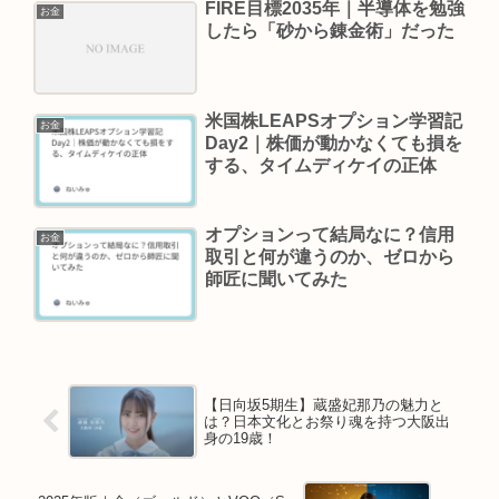
FIRE目標2035年｜半導体を勉強
お金
したら「砂から錬金術」だった
米国株LEAPSオプション学習記
お金
Day2｜株価が動かなくても損を
する、タイムディケイの正体
オプションって結局なに？信用
お金
取引と何が違うのか、ゼロから
師匠に聞いてみた
【日向坂5期生】蔵盛妃那乃の魅力と
は？日本文化とお祭り魂を持つ大阪出
身の19歳！