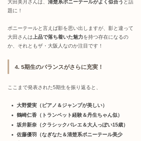
大田美月さんは、
清楚系ポニーテールがよく似合う
と話
題に！
ポニーテールと言えば影を思い出しますが、影と違って
大田さんは
上品で落ち着いた魅力
を持つ存在になるの
か、それともザ・大阪人なのか注目です！
4. 5期生のバランスがさらに充実！
ここまで発表された5期生を振り返ると、
大野愛実（ピアノ＆ジャンプが美しい）
鶴崎仁香（トランペット経験＆丹生ちゃん似）
坂井新奈（クラシックバレエ＆大人っぽい15歳）
佐藤優羽（なぎなた＆清楚系ポニーテール美少