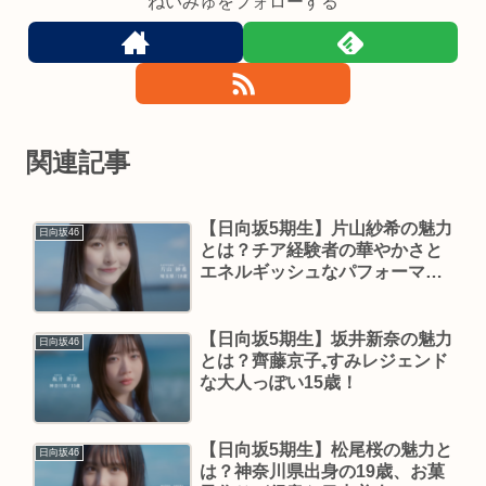
ねいみゅをフォローする
関連記事
【日向坂5期生】片山紗希の魅力
日向坂46
とは？チア経験者の華やかさと
エネルギッシュなパフォーマン
スに期待！
【日向坂5期生】坂井新奈の魅力
日向坂46
とは？齊藤京子₊すみレジェンド
な大人っぽい15歳！
【日向坂5期生】松尾桜の魅力と
日向坂46
は？神奈川県出身の19歳、お菓