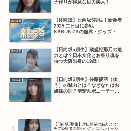
子作りが得意な目力美人！
【体験談】日向坂5期生！新参者
日向坂46
2025 二日目に参戦！
KABUKIZAの座席・グッズ・ラ
イブ感想【現地レポート】
【日向坂5期生】蔵盛妃那乃の魅
日向坂46
力とは？日本文化とお祭り魂を
持つ大阪出身の19歳！
【日向坂5期生】佐藤優羽（ゆ
日向坂46
う）の魅力とは？なぎなたはお
嬢様の証？清楚系ポニーテール
美少女！
【日向坂5期生】片山紗希の魅力とは？
チア経験者の華やかさとエネルギッシ