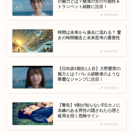
の魅力とは？横濱の女の可能性＆
トランペット経験に注目！
2025/3/12
時間は未来から過去に流れる？ 驚
きの時間概念と未来思考の重要性
2025/3/12
【日向坂5期生1人目】大野愛実の
魅力とは？バレエ経験者のような
華麗なジャンプに注目！
2025/3/11
【警告】9割が知らない⁉元カノに
未練のある男性の隠された心理と
破局を招く危険サイン
2025/2/10