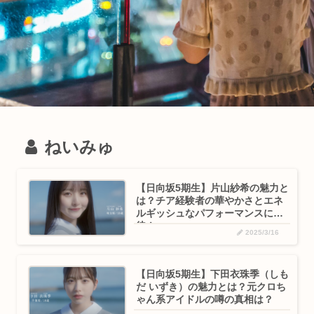
ねいみゅ
【日向坂5期生】片山紗希の魅力と
は？チア経験者の華やかさとエネ
ルギッシュなパフォーマンスに期
待！
2025/3/16
【日向坂5期生】下田衣珠季（しも
だ いずき）の魅力とは？元クロち
ゃん系アイドルの噂の真相は？